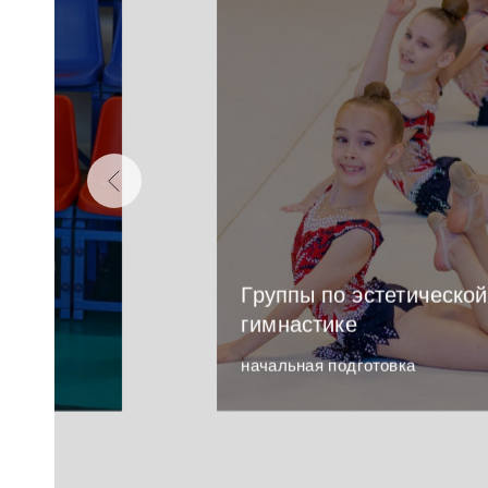
еской
н из
азвития
стики
Группы по эстетической
гимнастике
маются
дежда"
начальная подготовка