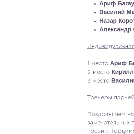
Ариф Багау
Василий М
Назар Коро
Александр
Индивидуальна
Ариф Б
1 место
Кирилл
2 место
Васили
3 место
Тренеры парне
Поздравляем на
замечательных 
России! Гордим