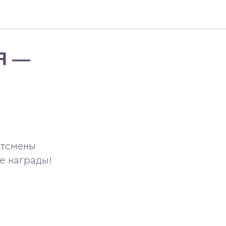
Я —
ртсмены
е награды!