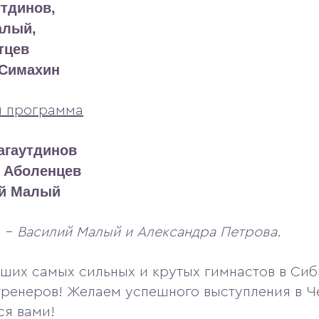
тдинов,
алый,
тцев
 Симахин
я программа
агаутдинов
 Аболенцев
й Малый
й –
Василий Малый и Александра Петрова.
ших самых сильных и крутых гимнастов в Сиб
тренеров! Желаем успешного выступления в 
ся вами!