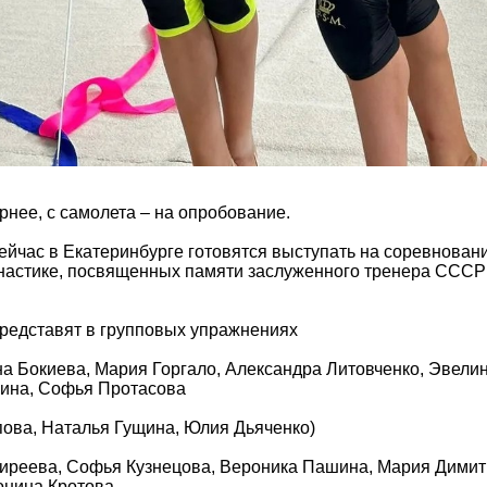
ернее, с самолета – на опробование.
йчас в Екатеринбурге готовятся выступать на соревнован
настике, посвященных памяти заслуженного тренера СССР
представят в групповых упражнениях
а Бокиева, Мария Горгало, Александра Литовченко, Эвели
ина, Софья Протасова
пова, Наталья Гущина, Юлия Дьяченко)
Киреева, Софья Кузнецова, Вероника Пашина, Мария Дими
онина Кротова