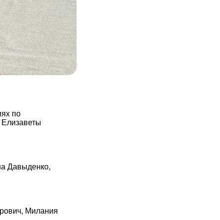
иях по
 Елизаветы
на Давыденко,
трович, Милания