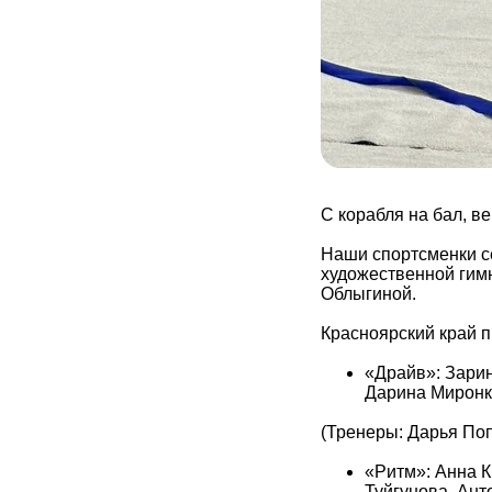
С корабля на бал, в
Наши спортсменки се
художественной гим
Облыгиной.
Красноярский край 
«Драйв»: Зарин
Дарина Миронк
(Тренеры: Дарья По
«Ритм»: Анна 
Туйгунова, Ант