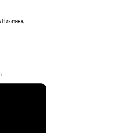
 Никитина,
я