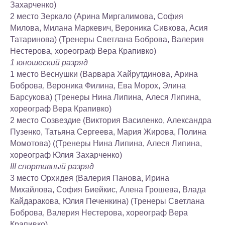
Захарченко)
2 место Зеркало (Арина Миргалимова, София
Милова, Милана Маркевич, Вероника Сивкова, Асия
Татаринова) (Тренеры Светлана Боброва, Валерия
Нестерова, хореограф Вера Крапивко)
1 юношеский разряд
1 место Веснушки (Варвара Хайрутдинова, Арина
Боброва, Вероника Филина, Ева Морох, Элина
Барсукова) (Тренеры Нина Липина, Алеся Липина,
хореограф Вера Крапивко)
2 место Созвездие (Виктория Василенко, Александра
Пузенко, Татьяна Сергеева, Мария Жирова, Полина
Момотова) ((Тренеры Нина Липина, Алеся Липина,
хореограф Юлия Захарченко)
III спортивный разряд
3 место Орхидея (Валерия Панова, Ирина
Михайлова, София Биейкис, Алена Грошева, Влада
Кайдаракова, Юлия Печенкина) (Тренеры Светлана
Боброва, Валерия Нестерова, хореограф Вера
Крапивко)