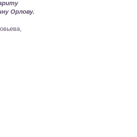
гариту
ну Орлову.
овьева,