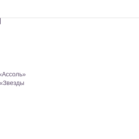
ЛЬ»
Ы
«Ассоль»
 «Звезды