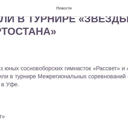
Ы «РАССВЕТ» И «АССО
Новости
ЛИ В ТУРНИРЕ «ЗВЕЗД
ТОСТАНА»
з юных сосновоборских гимнасток «Рассвет» и 
или в турнире Межрегиональных соревнований
 в Уфе.
т»