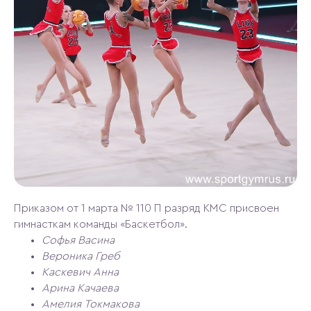
Приказом от 1 марта № 110 П разряд КМС присвоен
гимнасткам команды «Баскетбол».
Софья Васина
Вероника Греб
Каскевич Анна
Арина Качаева
Амелия Токмакова