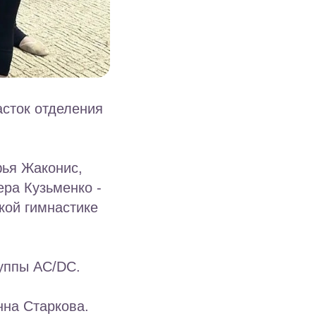
асток отделения
фья Жаконис,
ера Кузьменко -
кой гимнастике
руппы AC/DC.
нна Старкова.