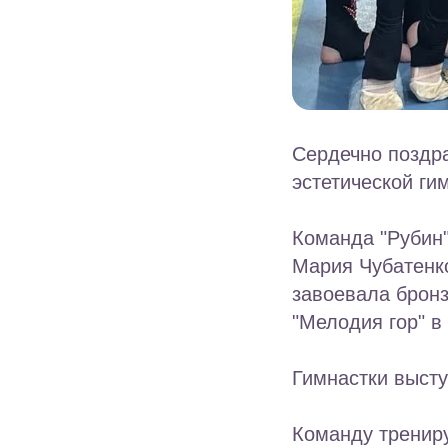
Сердечно поздр
эстетической ги
Команда "Рубин"
Мария Чубатенко
завоевала бронз
"Мелодия гор" в
Гимнастки высту
Команду трениру