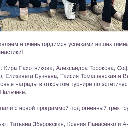
авляем и очень гордимся успехами наших гимн
мнастики!
: Кира Пахотникова, Александра Торокова, Со
, Елизавета Бучнева, Таисия Томашевская и В
овые награды в открытом турнире по эстетичес
 Нальчике.
пали с новой программой под огненный трек г
ют Татьяна Зберовская, Ксения Панасенко и А