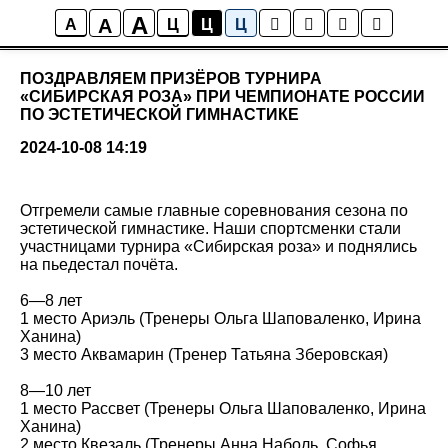
A
A
Новости
A
Ц
Ц
Ц
ПОЗДРАВЛЯЕМ ПРИЗЁРОВ ТУРНИРА
«СИБИРСКАЯ РОЗА» ПРИ ЧЕМПИОНАТЕ РОССИИ
ПО ЭСТЕТИЧЕСКОЙ ГИМНАСТИКЕ
2024-10-08 14:19
Отгремели самые главные соревнования сезона по
эстетической гимнастике. Наши спортсменки стали
участницами турнира «Сибирская роза» и поднялись
на пьедестал почёта.
6—8 лет
1 место Ариэль (Тренеры Ольга Шаповаленко, Ирина
Ханина)
3 место Аквамарин (Тренер Татьяна Зберовская)
8—10 лет
1 место Рассвет (Тренеры Ольга Шаповаленко, Ирина
Ханина)
2 место Квезаль (Тренеры Анна Наболь, Софья