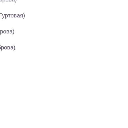
Гуртовая)
брова)
брова)