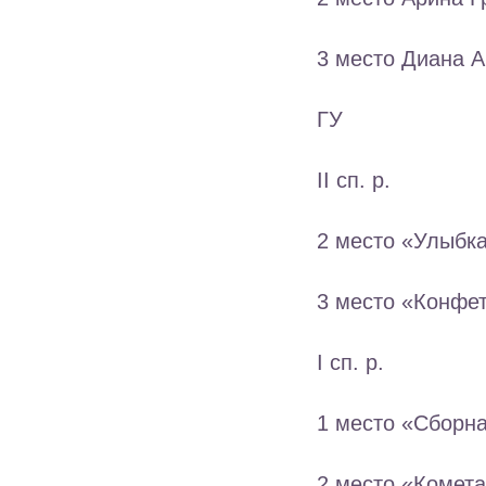
3 место Диана А
ГУ
II сп. р.
2 место «Улыбка
3 место «Конфет
I сп. р.
1 место «Сборн
2 место «Комета