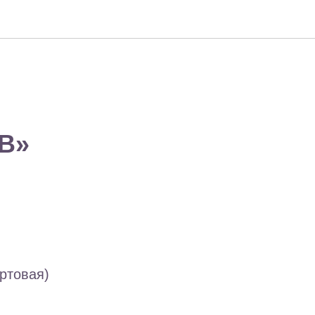
В»
уртовая)