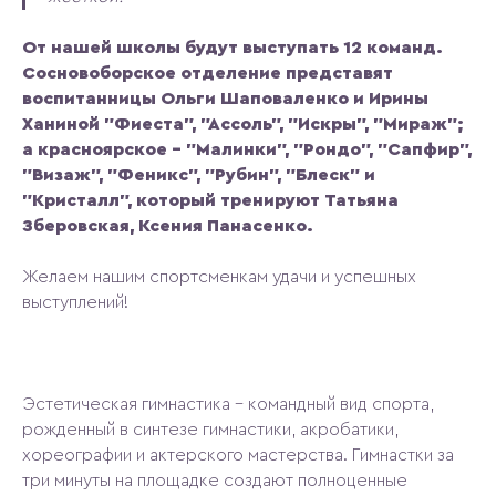
От нашей школы будут выступать 12 команд.
Сосновоборское отделение представят
воспитанницы Ольги Шаповаленко и Ирины
Ханиной "Фиеста", "Ассоль", "Искры", "Мираж";
а красноярское – "Малинки", "Рондо", "Сапфир",
"Визаж", "Феникс", "Рубин", "Блеск" и
"Кристалл", который тренируют Татьяна
Зберовская, Ксения Панасенко.
Желаем нашим спортсменкам удачи и успешных
выступлений!
Эстетическая гимнастика – командный вид спорта,
рожденный в синтезе гимнастики, акробатики,
хореографии и актерского мастерства. Гимнастки за
три минуты на площадке создают полноценные