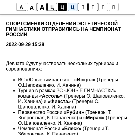
A
A
Новости
A
Ц
Ц
Ц
СПОРТСМЕНКИ ОТДЕЛЕНИЯ ЭСТЕТИЧЕСКОЙ
ГИМНАСТИКИ ОТПРАВИЛИСЬ НА ЧЕМПИОНАТ
РОССИИ
2022-09-29 15:38
Девчата будут участвовать нескольких турнирах и
соревнованиях:
ВС «Юные гимнастки» –
«Искры»
(Тренеры
О.Шаповаленко, И. Ханина)
Турнир в рамках ВС «ЮНЫЕ ГИМНАСТКИ» -
команды
«Ассоль»
(Тренеры О. Шаповаленко,
И. Ханина) и
«Фиеста»
(Тренеры О.
Шаповаленко, И. Ханина)
Первенство России
«Рубин»
(Тренеры Т.
Зберовская, К. Панасенко) и
«Мираж»
(Тренеры
О. Шаповаленко, И. Ханина)
Чемпионат России
«Блеск»
(Тренеры Т.
Зберовская, К. Панасенко)