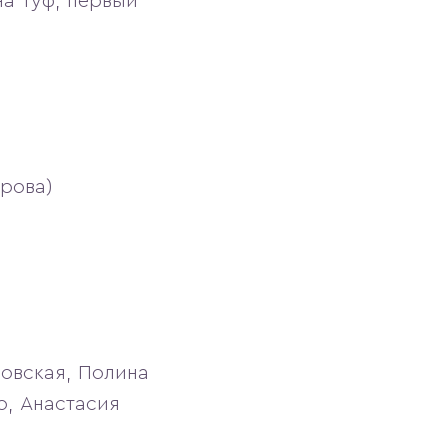
на Туф, первый
брова)
ровская, Полина
о, Анастасия