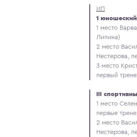
ИП
1 юношеский
1 место Варв
Липина)
2 место Васи
Нестерова, п
3 место Крис
первый трене
III спортив
1 место Селе
первые трене
2 место Васи
Нестерова, п