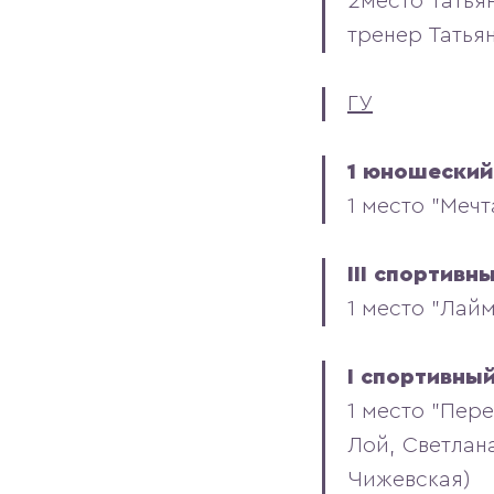
2место Татья
тренер Татья
ГУ
1 юношеский
1 место "Меч
III спортивн
1 место "Лай
I спортивны
1 место "Пер
Лой, Светлан
Чижевская)