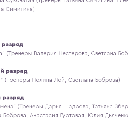
на Суковатая (Тренеры Татьяна Симигина, Еле
на Симигина)
 разряд
та" (Тренеры Валерия Нестерова, Светлана Бо
ый разряд
м" (Тренеры Полина Лой, Светлана Боброва)
й разряд
емена" (Тренеры Дарья Шадрова, Татьяна Збе
а Боброва, Анастасия Гуртовая, Юлия Дьяченк