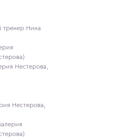
й тренер Нина
лерия
стерова)
ерия Нестерова,
рия Нестерова,
Валерия
стерова)