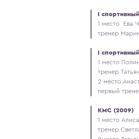
I спортивный
1 место Ева 
тренер Мари
I спортивный
1 место Поли
тренер Татья
2 место Анас
первый трене
КМС (2009)
1 место Алис
тренер Светл