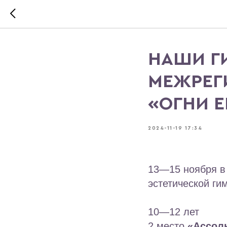
НАШИ Г
МЕЖРЕГ
«ОГНИ Е
2024-11-19 17:34
13—15 ноября в
эстетической ги
10—12 лет
2 место
«Ассол