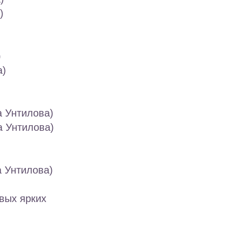
)
)
а)
а Унтилова)
а Унтилова)
а Унтилова)
вых ярких