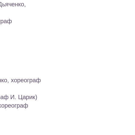
Дьяченко,
граф
нко, хореограф
раф И. Царик)
 хореограф