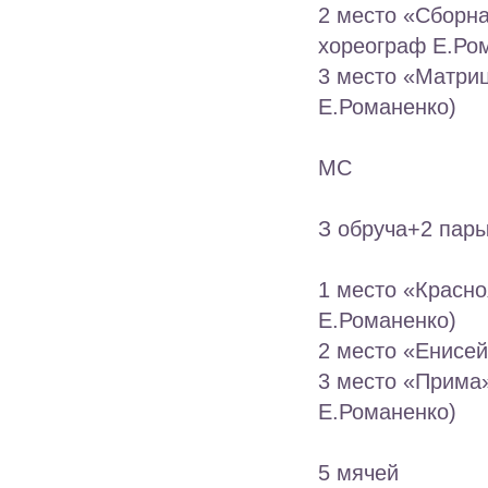
2 место «Сборн
хореограф Е.Ро
3 место «Матриц
Е.Романенко)
МС
З обруча+2 пар
1 место «Красно
Е.Романенко)
2 место «Енисей
3 место «Прима»
Е.Романенко)
5 мячей