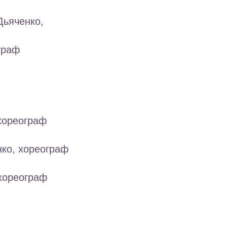
Дьяченко,
граф
 хореограф
нко, хореограф
 хореограф