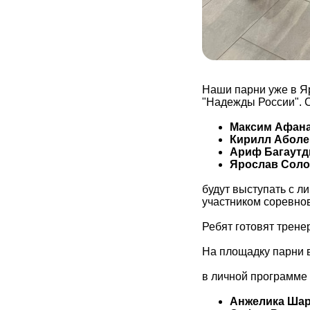
Наши парни уже в Я
"Надежды России". С
Максим Афан
Кирилл Аболе
Ариф Багаутд
Ярослав Сол
будут выступать с л
участником соревно
Ребят готовят трен
На площадку парни в
в личной программе
Анжелика Ша