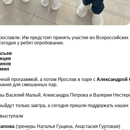
рославле. Им предстоит принять участие во Всероссийских
егодня у ребят опробование.
асьев
нцев
инов
омин
ичной программой, а потом Ярослав в паре с
Александрой
вания для смешанных пар.
еры Василий Малый, Александра Петрова и Валерия Нестер
ыйдут только завтра, а сегодня пришли поддержать наших 
 выступали
рапова
(тренеры Наталья Гущина, Анастасия Гуртовая)