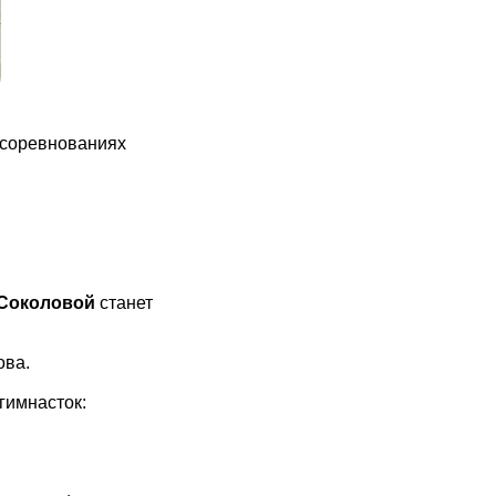
 соревнованиях
 Соколовой
станет
ова.
гимнасток: