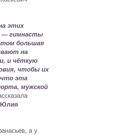
на этих
ей — гимнасты
 этом большая
ывают на
и, и чёткую
овия, чтобы их
 что эта
порта, мужской
ассказала
и Юлия
анасьев, а у