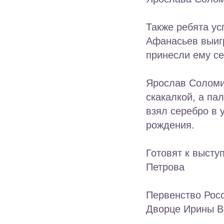
Также ребята ус
Афанасьев выигр
принесли ему се
Ярослав Соломи
скакалкой, а па
взял серебро в
рождения.
Готовят к выст
Петрова
Первенство Росс
Дворце Ирины Ви