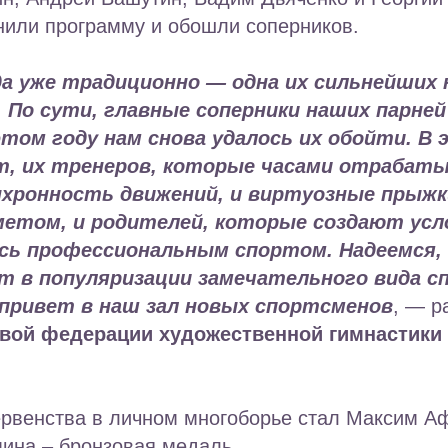
нили программу и обошли соперников.
а уже традиционно — одна их сильнейших 
. По сути, главные соперники наших парн
 этом году нам снова удалось их обойти. В
ят, их тренеров, которые часами отрабат
нхронность движений, и виртуозные прыжк
метом, и родителей, которые создают усл
сь профессиональным спортом. Надеемся,
т в популяризации замечательного вида с
 привет в наш зал новых спортсменов
, — р
евой федерации художественной гимнастик
рвенства в личном многоборье стал Максим Аф
ина – бронзовая медаль.