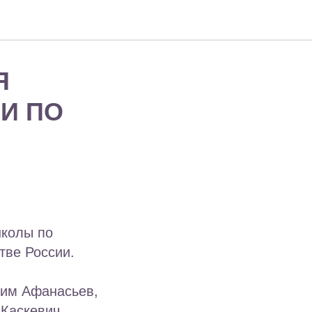
Я
И ПО
школы по
тве России.
сим Афанасьев,
 Каскевич