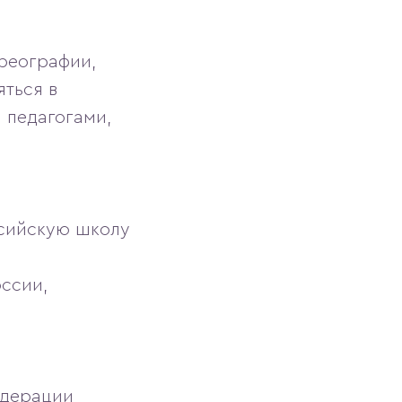
ореографии,
яться в
 педагогами,
ссийскую школу
ссии,
едерации