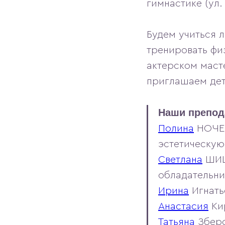
гимнастике (ул.
Будем учиться 
тренировать фи
актерском маст
приглашаем дет
Наши препод
Полина
НОЧЕВ
эстетическую
Светлана
ШИШК
обладательни
Ирина
Игнать
Анастасия
Ки
Татьяна
Зберо