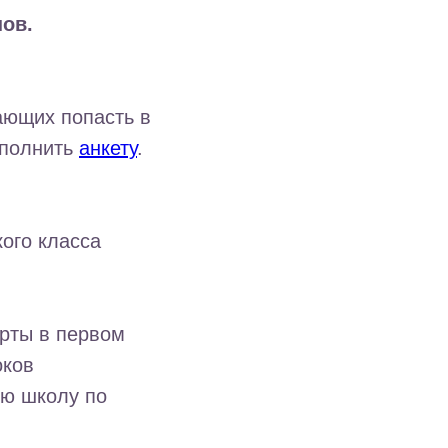
нов.
ающих попасть в
аполнить
анкету
.
ого класса
арты в первом
оков
ую школу по