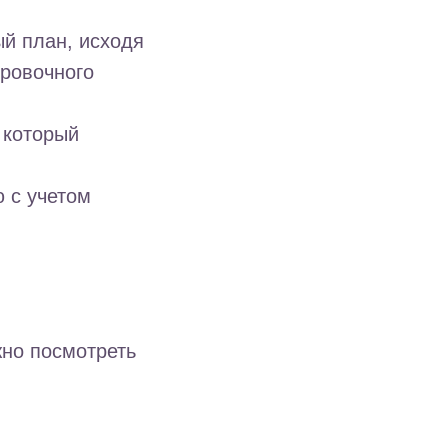
ый план, исходя
ировочного
 который
 с учетом
но посмотреть