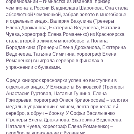
соревнований – гимнастка из Иванова, призер
чемпионата России Владислава Шаронова. Она стала
абсолютной чемпионкой, забрав золото в многоборье
и отдельных видах. Валерия Вакулина (Тренеры
Елена Дрожанова, Екатерина Веденеева, Наталия
Чуева, хореограф Елена Романенко) из Красноярска
стала второй в личном многоборье, а Полина
Бородавкина (Тренеры Елена Дрожанова, Екатерина
Веденеева, Татьяна Симигина, хореограф Елена
Романенко) выиграла серебро в финалах в
упражнении с булавами.
Среди юниорок красноярки успешно выступили в
отдельных видах. У Елизаветы Бунковской (Тренеры
Анастасия Гуртовая, Наталья Гущина, Елена
Григорьева, хореограф Олеся Кривоносова) – золотая
медаль в упражнении с мячом, лента принесла ей
серебро, а обруч – бронзу. У Софьи Васильченко
(Тренеры Елена Дрожанова, Екатерина Веденеева,
Наталия Чуева, хореограф Елена Романенко) –
серебро за упражнение с булавами.