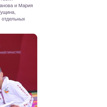
ганова и Мария
Гущина,
в отдельных