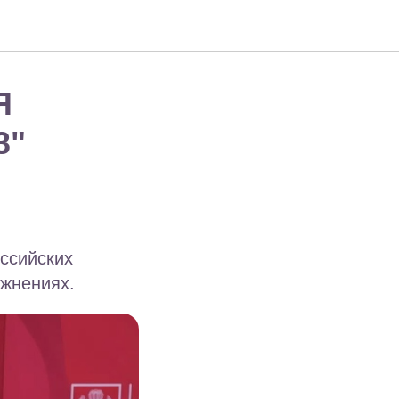
Я
3"
ссийских
ажнениях.