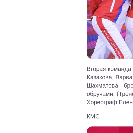
Вторая команда 
Казакова, Варв
Шахматова - бро
обручами. (Трен
Хореограф Елен
КМС