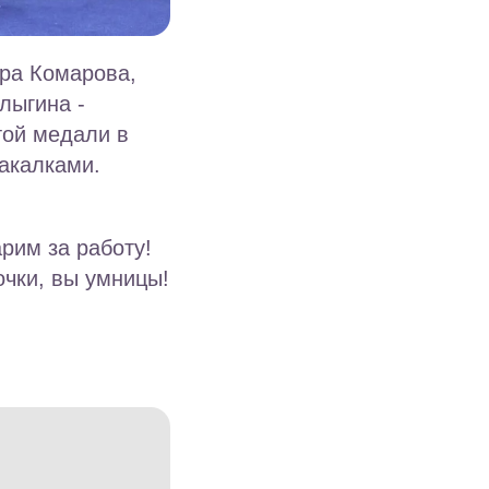
ара Комарова,
лыгина -
той медали в
акалками.
рим за работу!
чки, вы умницы!