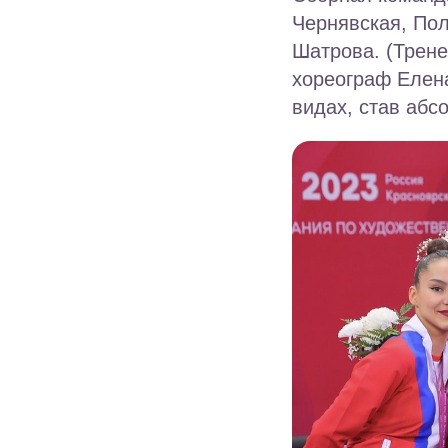
Чернявская, По
Шатрова. (Трен
хореограф Елена
видах, став аб