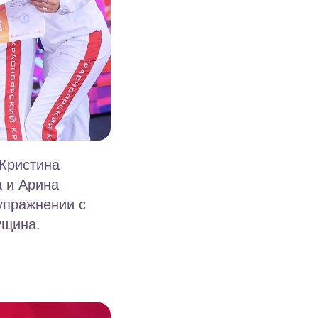
 Кристина
 и Арина
упражнении с
ущина.