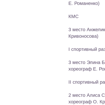
Е. Романенко)
КМС
3 место Анжелик
Кривоносова)
I спортивный ра
3 место Элина Б
хореограф Е. Ро
II спортивный р
2 место Алиса С
хореограф О. К